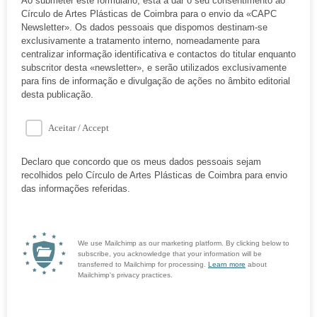
Ao submeter este formulário, está a dar o seu consentimento ao
Círculo de Artes Plásticas de Coimbra para o envio da «CAPC
Newsletter». Os dados pessoais que dispomos destinam-se
exclusivamente a tratamento interno, nomeadamente para
centralizar informação identificativa e contactos do titular enquanto
subscritor desta «newsletter», e serão utilizados exclusivamente
para fins de informação e divulgação de ações no âmbito editorial
desta publicação.
Aceitar / Accept
Declaro que concordo que os meus dados pessoais sejam
recolhidos pelo Círculo de Artes Plásticas de Coimbra para envio
das informações referidas.
We use Mailchimp as our marketing platform. By clicking below to
subscribe, you acknowledge that your information will be
transferred to Mailchimp for processing.
Learn more
about
Mailchimp's privacy practices.